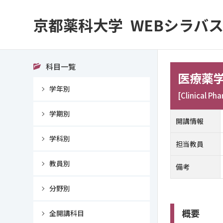
京都薬科大学
WEBシラバス 
科目一覧
医療薬
学年別
[Clinical Ph
学期別
開講情報
学科別
担当教員
教員別
備考
分野別
概要
全開講科目