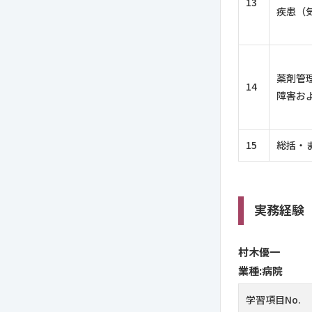
13
疾患（
薬剤管
14
障害お
15
総括・
実務経験
村木優一
業種:病院
学習項目No.