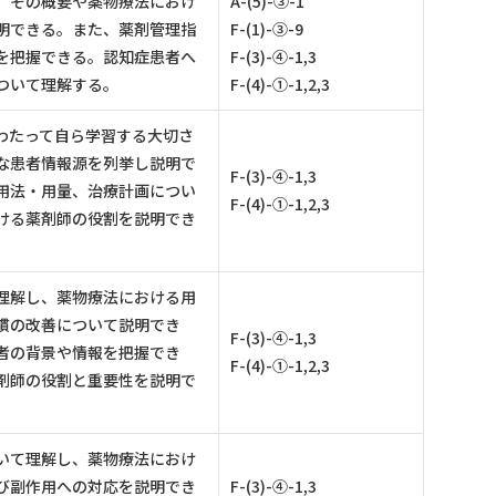
、その概要や薬物療法におけ
A-(5)-③-1
明できる。また、薬剤管理指
F-(1)-③-9
を把握できる。認知症患者へ
F-(3)-④-1,3
ついて理解する。
F-(4)-①-1,2,3
わたって自ら学習する大切さ
な患者情報源を列挙し説明で
F-(3)-④-1,3
用法・用量、治療計画につい
F-(4)-①-1,2,3
ける薬剤師の役割を説明でき
理解し、薬物療法における用
慣の改善について説明でき
F-(3)-④-1,3
者の背景や情報を把握でき
F-(4)-①-1,2,3
剤師の役割と重要性を説明で
いて理解し、薬物療法におけ
び副作用への対応を説明でき
F-(3)-④-1,3