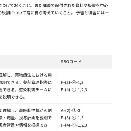
につけておくこと。また講義で配付された資料や板書を中心
役割について常に自ら考えていくこと。 予習と復習には一
SBOコード
理解し、薬物療法における用
説明できる。薬剤管理指導に
F-(3)-④-1,3
握できる。感染制御チームに
F-(4)-①-1,2,3
を説明できる。
て理解し、殺細胞性抗がん剤
A-(2)-③-3
法・用量、投与計画を説明で
F-(3)-④-1,3
患者背景や情報を把握でき
F-(4)-①-1,2,3