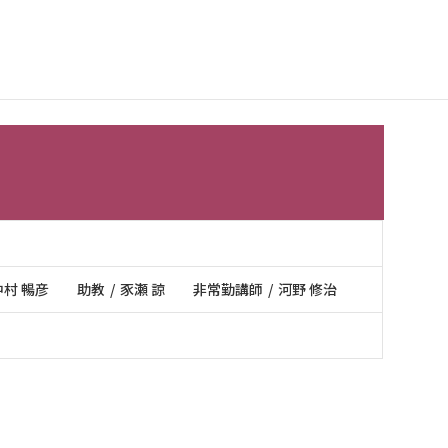
中村 暢彦
助教
豕瀬 諒
非常勤講師
河野 修治