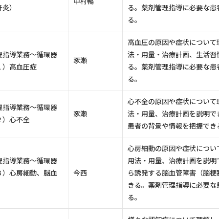
中村暢
肝炎）
る。薬剤管理指導に必要な患
る。
高血圧の原因や症状について
理指導業務～循環器
法・用量・治療計画、生活習
豕瀬
１）高血圧症
る。薬剤管理指導に必要な患
る。
心不全の原因や症状について
理指導業務～循環器
豕瀬
法・用量、治療計画を説明で
２）心不全
患者の背景や情報を把握でき
心房細動の原因や症状につい
理指導業務～循環器
用法・用量、治療計画を説明
３）心房細動、脳血
今西
ら誘発する脳血管障害（脳梗
きる。薬剤管理指導に必要な
る。