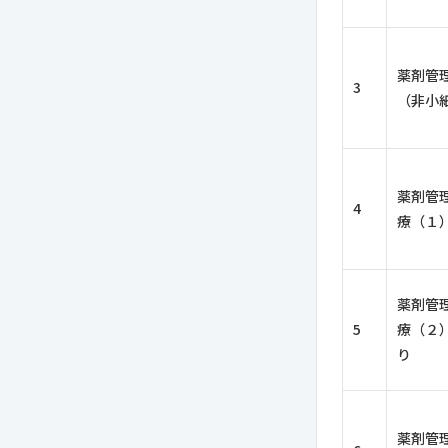
薬剤管
3
（非小
薬剤管
4
療（１
薬剤管
5
療（２
り
薬剤管