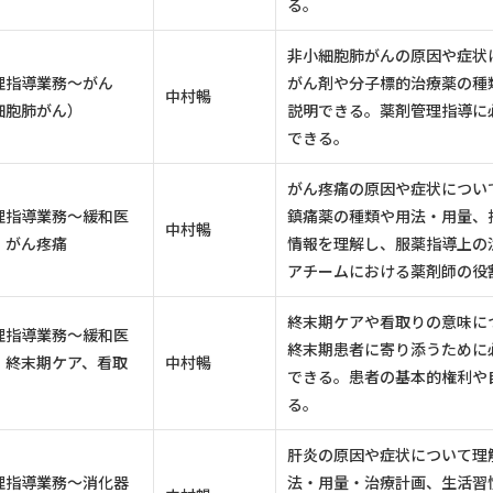
る。
非小細胞肺がんの原因や症状
理指導業務～がん
がん剤や分子標的治療薬の種
中村暢
細胞肺がん）
説明できる。薬剤管理指導に
できる。
がん疼痛の原因や症状につい
理指導業務～緩和医
鎮痛薬の種類や用法・用量、
中村暢
）がん疼痛
情報を理解し、服薬指導上の
アチームにおける薬剤師の役
終末期ケアや看取りの意味に
理指導業務～緩和医
終末期患者に寄り添うために
）終末期ケア、看取
中村暢
できる。患者の基本的権利や
る。
肝炎の原因や症状について理
理指導業務～消化器
法・用量・治療計画、生活習