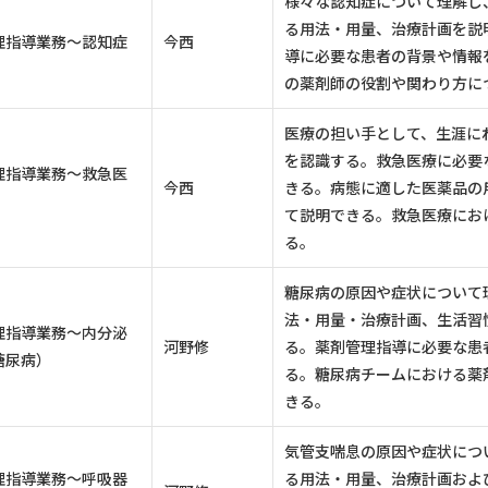
様々な認知症について理解し
る用法・用量、治療計画を説
理指導業務～認知症
今西
導に必要な患者の背景や情報
の薬剤師の役割や関わり方に
医療の担い手として、生涯に
を認識する。救急医療に必要
理指導業務～救急医
今西
きる。病態に適した医薬品の
て説明できる。救急医療にお
る。
糖尿病の原因や症状について
法・用量・治療計画、生活習
理指導業務～内分泌
河野修
る。薬剤管理指導に必要な患
糖尿病）
る。糖尿病チームにおける薬
きる。
気管支喘息の原因や症状につ
理指導業務～呼吸器
る用法・用量、治療計画およ