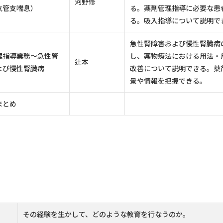
河野修
気管支喘息）
る。薬剤管理指導に必要な患
る。吸入指導について説明で
急性腎障害および慢性腎臓病
理指導業務～急性腎
し、薬物療法における用法・
辻本
よび慢性腎臓病
改善について説明できる。薬
景や情報を把握できる。
まとめ
その経験を生かして、どのような教育を行なうのか。