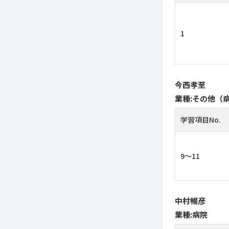
1
今西孝至
業種:その他（
学習項目No.
9〜11
中村暢彦
業種:病院