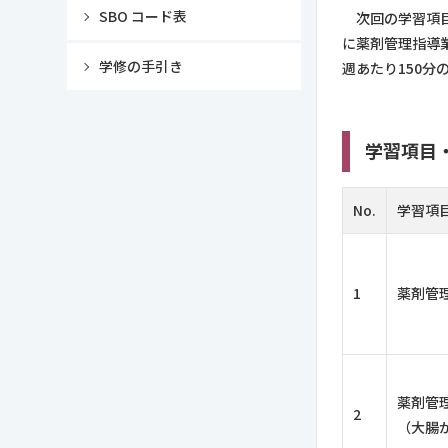
SBO コード表
次回の学習項目
に薬剤管理指導
学修の手引き
週あたり150分
学習項目
No.
学習項
1
薬剤管
薬剤管
2
（大腸