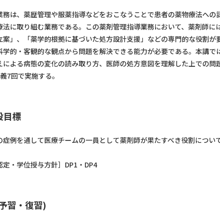
務は、薬歴管理や服薬指導などをおこなうことで患者の薬物療法への
療法に取り組む業務である。この薬剤管理指導業務において、薬剤師に
立案」、「薬学的根拠に基づいた処方設計支援」などの専門的な役割が
科学的・客観的な観点から問題を解決できる能力が必要である。本講で
えによる病態の変化の読み取り方、医師の処方意図を理解した上での問
講義7回で実施する。
般目標
症例を通して医療チームの一員として薬剤師が果たすべき役割について
定・学位授与方針］DP1・DP4
予習・復習)