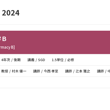
2024
学Ｂ
armacy B]
4年次
後期
講義
SGD
1.5単位
必修
教授
村木 優一
講師
今西 孝至
講師
辻本 雅之
講師