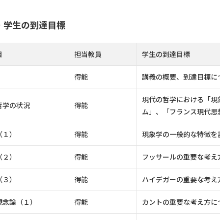
・学生の到達目標
目
担当教員
学生の到達目標
得能
講義の概要、到達目標に
現代の哲学における「現
哲学の状況
得能
ム」、「フランス現代思
（１）
得能
現象学の一般的な特徴を
（２）
得能
フッサールの重要な考え
（３）
得能
ハイデガーの重要な考え
観念論（１）
得能
カントの重要な考え方に