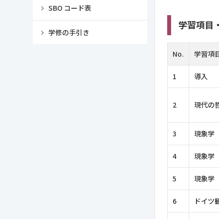
SBO コード表
学習項目
学修の手引き
No.
学習項
1
導入
2
現代の
3
現象学
4
現象学
5
現象学
6
ドイツ