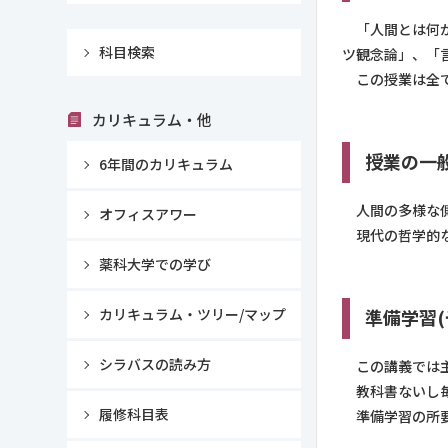
「人間とは何か
科目検索
ツ観念論」、「
この授業は全て
カリキュラム・他
授業の一
6年間のカリキュラム
人間の多様な側
オフィスアワー
現代の哲学的な
薬科大学での学び
カリキュラム・ツリー/マップ
準備学習(
シラバスの読み方
この講義では主
教科書ないし毎
履修科目表
準備学習の所要