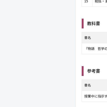
15
総括・
教科書
書名
『物語 哲学
参考書
書名
授業中に指示