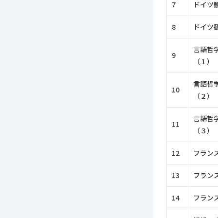
7
ドイツ
8
ドイツ
言語哲
9
（１）
言語哲
10
（２）
言語哲
11
（３）
12
フラン
13
フラン
14
フラン