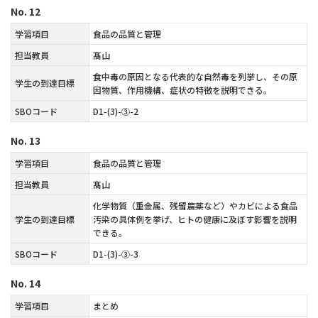
No.
12
学習項目
食品の品質と管理
担当教員
髙山
食中毒の原因となる代表的な自然毒を列挙し、その原
学生の到達目標
因物質、作用機構、症状の特徴を説明できる。
SBOコード
D1-(3)-③-2
No.
13
学習項目
食品の品質と管理
担当教員
髙山
化学物質（重金属、残留農薬など）やカビによる食品
学生の到達目標
汚染の具体例を挙げ、ヒトの健康に及ぼす影響を説明
できる。
SBOコード
D1-(3)-③-3
No.
14
学習項目
まとめ