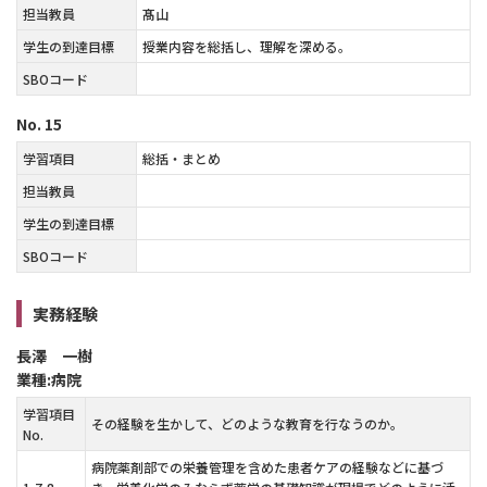
担当教員
髙山
学生の到達目標
授業内容を総括し、理解を深める。
SBOコード
No.
15
学習項目
総括・まとめ
担当教員
学生の到達目標
SBOコード
実務経験
長澤 一樹
業種:病院
学習項目
その経験を生かして、どのような教育を行なうのか。
No.
病院薬剤部での栄養管理を含めた患者ケアの経験などに基づ