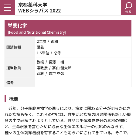
京都薬科大学
WEBシラバス 2022
検索
栄養化学
[Food and Nutritional Chemistry]
2年次
後期
開講情報
講義
1.5単位
必修
教授
長澤 一樹
担当教員
准教授
髙山 健太郎
助教
森戸 克弥
備考
概要
近年、分子細胞生物学の進歩により、病変に関わる分子が明らかにさ
れた疾病も多く、これらの中には、食生活と疾病の因果関係も新しい概
念の中で理解されようとしている。食品は生体構成成分の素材の補給
と、生命現象を営むために必要な生体エネルギーの供給のみならず、
種々の生体調節機能を有することも明らかにされてきている。そこで、