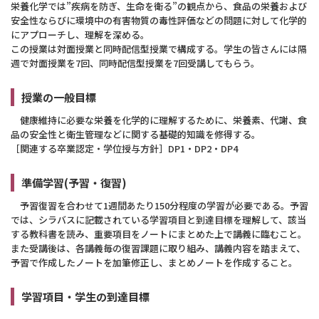
栄養化学では”疾病を防ぎ、生命を衛る”の観点から、食品の栄養および
安全性ならびに環境中の有害物質の毒性評価などの問題に対して化学的
にアプローチし、理解を深める。
この授業は対面授業と同時配信型授業で構成する。学生の皆さんには隔
週で対面授業を7回、同時配信型授業を7回受講してもらう。
授業の一般目標
健康維持に必要な栄養を化学的に理解するために、栄養素、代謝、食
品の安全性と衛生管理などに関する基礎的知識を修得する。
［関連する卒業認定・学位授与方針］DP1・DP2・DP4
準備学習(予習・復習)
予習復習を合わせて1週間あたり150分程度の学習が必要である。予習
では、シラバスに記載されている学習項目と到達目標を理解して、該当
する教科書を読み、重要項目をノートにまとめた上で講義に臨むこと。
また受講後は、各講義毎の復習課題に取り組み、講義内容を踏まえて、
予習で作成したノートを加筆修正し、まとめノートを作成すること。
学習項目・学生の到達目標