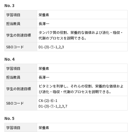
No.
3
学習項目
栄養素
担当教員
長澤一
タンパク質の役割、栄養的な価値および消化・吸収・
学生の到達目標
代謝のプロセスを説明できる。
SBOコード
D1-(3)-①-1,2,3
No.
4
学習項目
栄養素
担当教員
長澤一
ビタミンを列挙し、それらの役割、栄養的な価値およ
学生の到達目標
び消化・吸収・代謝のプロセスを説明できる。
C6-(2)-⑥-1
SBOコード
D1-(3)-①-1,2,3,7
No.
5
学習項目
栄養素