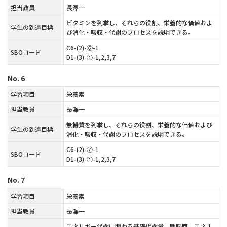
担当教員
長澤一
ビタミンを列挙し、それらの役割、栄養的な価値およ
学生の到達目標
び消化・吸収・代謝のプロセスを説明できる。
C6-(2)-⑥-1
SBOコード
D1-(3)-①-1,2,3,7
No.
6
学習項目
栄養素
担当教員
長澤一
無機質を列挙し、それらの役割、栄養的な価値および
学生の到達目標
消化・吸収・代謝のプロセスを説明できる。
C6-(2)-⑦-1
SBOコード
D1-(3)-①-1,2,3,7
No.
7
学習項目
栄養素
担当教員
長澤一
エネルギー代謝に関わる基礎代謝量、呼吸商、エネル