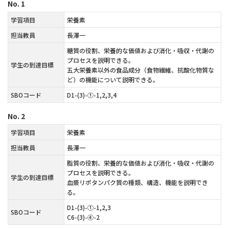
No.
1
学習項目
栄養素
担当教員
長澤一
糖質の役割、栄養的な価値および消化・吸収・代謝の
プロセスを説明できる。
学生の到達目標
五大栄養素以外の食品成分（食物繊維、抗酸化物質な
ど）の機能について説明できる。
SBOコード
D1-(3)-①-1,2,3,4
No.
2
学習項目
栄養素
担当教員
長澤一
脂質の役割、栄養的な価値および消化・吸収・代謝の
プロセスを説明できる。
学生の到達目標
血漿リポタンパク質の種類、構造、機能を説明でき
る。
D1-(3)-①-1,2,3
SBOコード
C6-(3)-④-2