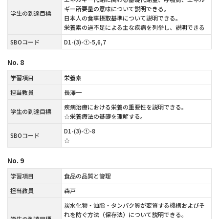
ギー所要量の意味について説明できる。
学生の到達目標
日本人の食事摂取基準について説明できる。
栄養素の過不足による主な疾病を列挙し、説明できる
SBOコード
D1-(3)-①-5,6,7
No.
8
学習項目
栄養素
担当教員
長澤一
疾病治療における栄養の重要性を説明できる。
学生の到達目標
☆栄養療法の基礎を理解する。
D1-(3)-①-8
SBOコード
☆
No.
9
学習項目
食品の品質と管理
担当教員
森戸
炭水化物・油脂・タンパク質が変質する機構およびそ
れを防ぐ方法（保存法）について説明できる。
学生の到達目標