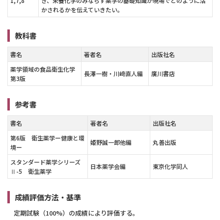
1,7,8
き、栄養化学のみならず薬学の基礎知識が現場でどのように活
かされるかを伝えていきたい。
教科書
書名
著者名
出版社名
薬学領域の食品衛生化学
長澤一樹・川﨑直人編
廣川書店
第3版
参考書
書名
著者名
出版社名
第6版 衛生薬学ー健康と環
姫野誠一郎他編
丸善出版
境ー
スタンダード薬学シリーズ
日本薬学会編
東京化学同人
Ⅱ-5 衛生薬学
成績評価方法・基準
定期試験（100%）の成績により評価する。